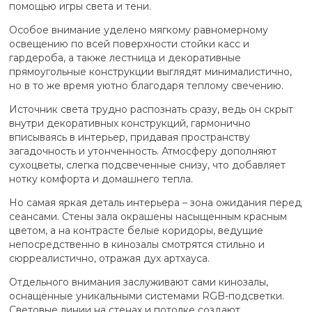
помощью игры света и тени.
Особое внимание уделено мягкому равномерному
освещению по всей поверхности стойки касс и
гардероба, а также лестница и декоративные
прямоугольные конструкции выглядят минималистично,
но в то же время уютно благодаря теплому свечению.
Источник света трудно распознать сразу, ведь он скрыт
внутри декоративных конструкций, гармонично
вписываясь в интерьер, придавая пространству
загадочность и утонченность. Атмосферу дополняют
сухоцветы, слегка подсвеченные снизу, что добавляет
нотку комфорта и домашнего тепла.
Но самая яркая деталь интерьера – зона ожидания перед
сеансами. Стены зала окрашены насыщенным красным
цветом, а на контрасте белые коридоры, ведущие
непосредственно в кинозалы смотрятся стильно и
сюрреалистично, отражая дух артхауса.
Отдельного внимания заслуживают сами кинозалы,
оснащённые уникальными системами RGB-подсветки.
Световые линии на стенах и потолке создают